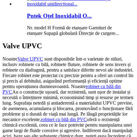
Pntek Oțel Inoxidabil O...
Nr. model H Formă de etanșare Garnituri de
etanșare Supapă globulară Direcție de curgere...
Valve UPVC
Noastre
Valve UPVC
sunt disponibile într-o varietate de stiluri,
inclusiv robinete cu bilă, robinete fluture, robinete de sens invers și
robinete cu diafragmă, pentru a satisface diferite nevoi ale industriei.
Fiecare robinet este proiectat cu precizie pentru a oferi un control lin
și precis al debitului, asigurând performanță și eficiență optime
pentru operațiunea dumneavoastră.
Noastre
robinet cu bilă din
PVC
Au o construcție ușoară, dar rezistentă, sunt ușor de instalat și
necesită o întreținere minimă, economisind timp și resurse pe termen
lung. Suprafața netedă și antiaderentă a materialului UPVC previne,
de asemenea, acumularea și blocarea, promovând o funcționare fără
probleme și o durată de viață mai lungă.
Pe lângă proprietățile lor
mecanice excelente,
robinet cu bilă din PVC
oferă o rezistență
chimică excelentă, ceea ce le face potrivite pentru manipularea unei
game largi de fluide corozive și agresive. Indiferent dacă manipulați
acizi, baze sau alte substanțe chimice dure, puteți avea încredere că