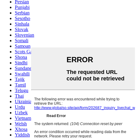
Persian
Punjabi
Serbian
Sesotho
Sinhala
Slovak
Slovenian
Somali
Samoan
Scots Gaelic
Shona
Sindhi
Sundanese
Swahili
Tajik
Tamil
Telugu
Thai
Ukrainian
Urdu
Uzbek
Vietnamese
Welsh
Xhosa
Yiddish