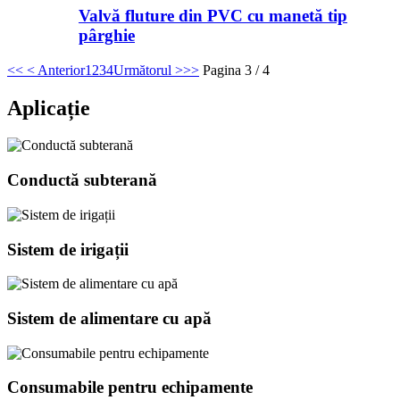
Valvă fluture din PVC cu manetă tip
pârghie
<<
< Anterior
1
2
3
4
Următorul >
>>
Pagina 3 / 4
Aplicație
Conductă subterană
Sistem de irigații
Sistem de alimentare cu apă
Consumabile pentru echipamente