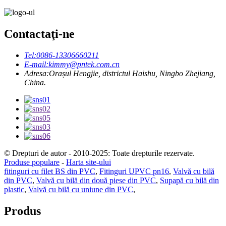
Contactaţi-ne
Tel:
0086-13306660211
E-mail:
kimmy@pntek.com.cn
Adresa:
Orașul Hengjie, districtul Haishu, Ningbo Zhejiang,
China.
© Drepturi de autor - 2010-2025: Toate drepturile rezervate.
Produse populare
-
Harta site-ului
fitinguri cu filet BS din PVC
,
Fitinguri UPVC pn16
,
Valvă cu bilă
din PVC
,
Valvă cu bilă din două piese din PVC
,
Supapă cu bilă din
plastic
,
Valvă cu bilă cu uniune din PVC
,
Produs