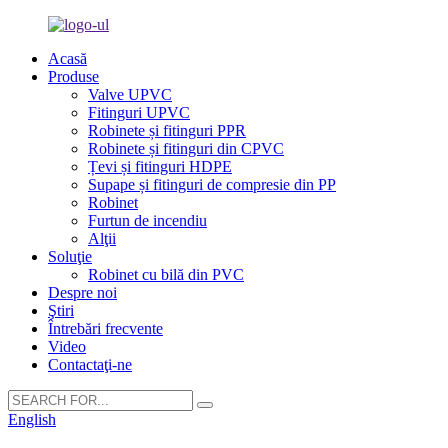
Acasă
Produse
Valve UPVC
Fitinguri UPVC
Robinete și fitinguri PPR
Robinete și fitinguri din CPVC
Țevi și fitinguri HDPE
Supape și fitinguri de compresie din PP
Robinet
Furtun de incendiu
Alţii
Soluţie
Robinet cu bilă din PVC
Despre noi
Ştiri
Întrebări frecvente
Video
Contactaţi-ne
English