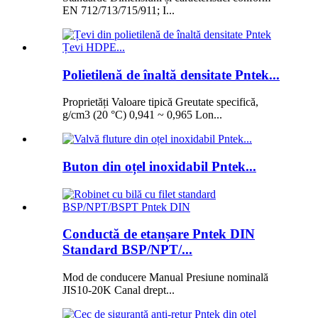
EN 712/713/715/911; I...
Polietilenă de înaltă densitate Pntek...
Proprietăți Valoare tipică Greutate specifică,
g/cm3 (20 °C) 0,941 ~ 0,965 Lon...
Buton din oțel inoxidabil Pntek...
Conductă de etanșare Pntek DIN
Standard BSP/NPT/...
Mod de conducere Manual Presiune nominală
JIS10-20K Canal drept...