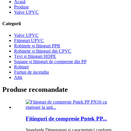
Acasă
Produse
Valve UPVC
Categorii
Valve UPVC
Fitinguri UPVC
Robinete și fitinguri PPR
Robinete și fitinguri din CPVC
Țevi și fitinguri HDPE
Supape și fitinguri de compresie din PP
Robinet
Furtun de incendiu
Alţii
Produse recomandate
Fitinguri de compresie Pntek PP...
Standarde Dimensiuni și caracteristici conform