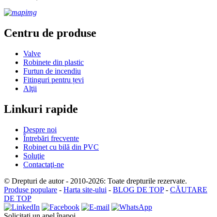
Centru de produse
Valve
Robinete din plastic
Furtun de incendiu
Fitinguri pentru țevi
Alţii
Linkuri rapide
Despre noi
Întrebări frecvente
Robinet cu bilă din PVC
Soluţie
Contactaţi-ne
© Drepturi de autor - 2010-2026: Toate drepturile rezervate.
Produse populare
-
Harta site-ului
-
BLOG DE TOP
-
CĂUTARE
DE TOP
Solicitați un apel înapoi