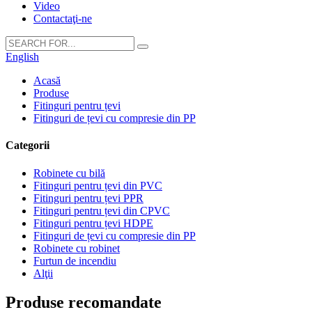
Video
Contactaţi-ne
English
Acasă
Produse
Fitinguri pentru țevi
Fitinguri de țevi cu compresie din PP
Categorii
Robinete cu bilă
Fitinguri pentru țevi din PVC
Fitinguri pentru țevi PPR
Fitinguri pentru țevi din CPVC
Fitinguri pentru țevi HDPE
Fitinguri de țevi cu compresie din PP
Robinete cu robinet
Furtun de incendiu
Alţii
Produse recomandate