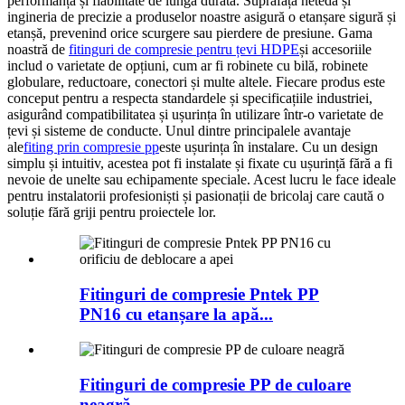
performanță și fiabilitate de lungă durată. Suprafața netedă și
ingineria de precizie a produselor noastre asigură o etanșare sigură și
etanșă, prevenind orice scurgere sau pierdere de presiune.
Gama
noastră de
fitinguri de compresie pentru țevi HDPE
și accesoriile
includ o varietate de opțiuni, cum ar fi robinete cu bilă, robinete
globulare, reductoare, conectori și multe altele. Fiecare produs este
conceput pentru a respecta standardele și specificațiile industriei,
asigurând compatibilitatea și ușurința în utilizare într-o varietate de
țevi și sisteme de conducte.
Unul dintre principalele avantaje
ale
fiting prin compresie pp
este ușurința în instalare. Cu un design
simplu și intuitiv, acestea pot fi instalate și fixate cu ușurință fără a fi
nevoie de unelte sau echipamente speciale. Acest lucru le face ideale
pentru instalatorii profesioniști și pasionații de bricolaj care caută o
soluție fără griji pentru proiectele lor.
Fitinguri de compresie Pntek PP
PN16 cu etanșare la apă...
Fitinguri de compresie PP de culoare
neagră