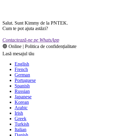
Salut. Sunt Kimmy de la PNTEK.
Cum te pot ajuta astăzi?
Contactează-ne pe WhatsApp
🟢 Online | Politica de confidențialitate
Lasă mesajul tău
English
French
German
Portuguese
Spanish
Russian
Japanese
Korean
Arabic
Irish
Greek
Turkish
Italian
Danish