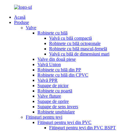
Acasă
Produse
Valve
Robinete cu bilă
Valvă cu bilă compactă
Robinete cu bilă octogonale
Robinete cu bilă mascul-femelă
Valvă cu bilă de dimensiuni mari
Valve din două piese
Valvă Union
Robinete cu bilă din PP
Robinete cu bilă din CPVC
Valvă PPR
Supape de picior
Robinete cu poartă
Valve fluture
Supape de oprire
Supape de sens invers
Robinete unghiulare
Fitinguri pentru țevi
Fitinguri pentru țevi din PVC
Fitinguri pentru țevi din PVC BSPT