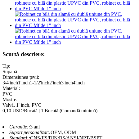
Scurtă descriere:
Tip:
Supapă
Dimensiunea țevii:
3/4'inch1'inch1-1/2'inch2'inch3'inch4'inch
Material:
PVC
Mostre:
Valvă, 1' inch, PVC
0,10 USD/Bucată | 1 Bucată (Comandă minimă)
Garanție::
3 ani
Suport personalizat::
OEM, ODM
Standard::
CNS/JIS/DIN/BS/ANSI/NPT/BSPT