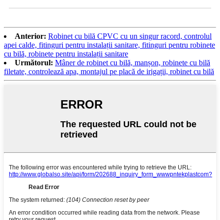
Anterior:
Robinet cu bilă CPVC cu un singur racord, controlul
apei calde, fitinguri pentru instalații sanitare, fitinguri pentru robinete
cu bilă, robinete pentru instalații sanitare
Următorul:
Mâner de robinet cu bilă, manșon, robinete cu bilă
filetate, controlează apa, montajul pe placă de irigații, robinet cu bilă