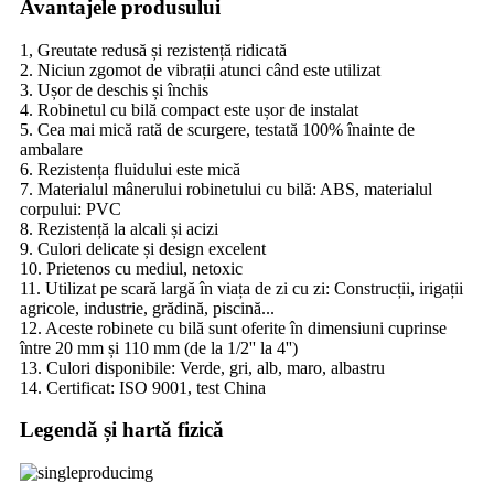
Avantajele produsului
1, Greutate redusă și rezistență ridicată
2. Niciun zgomot de vibrații atunci când este utilizat
3. Ușor de deschis și închis
4. Robinetul cu bilă compact este ușor de instalat
5. Cea mai mică rată de scurgere, testată 100% înainte de
ambalare
6. Rezistența fluidului este mică
7. Materialul mânerului robinetului cu bilă: ABS, materialul
corpului: PVC
8. Rezistență la alcali și acizi
9. Culori delicate și design excelent
10. Prietenos cu mediul, netoxic
11. Utilizat pe scară largă în viața de zi cu zi: Construcții, irigații
agricole, industrie, grădină, piscină...
12. Aceste robinete cu bilă sunt oferite în dimensiuni cuprinse
între 20 mm și 110 mm (de la 1/2'' la 4'')
13. Culori disponibile: Verde, gri, alb, maro, albastru
14. Certificat: ISO 9001, test China
Legendă și hartă fizică