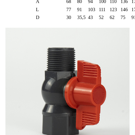
A
68
80
94
100
110
136
1
L
77
91
103
111
123
146
1
D
30
35,5
43
52
62
75
9