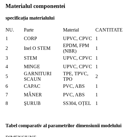
Materialul componentei
specificația materialului
NU.
Parte
Material
CANTITATE
1
CORP
UPVC, CPVC
1
EPDM, FPM
2
Inel O STEM
1
(NBR)
3
STEM
UPVC, CPVC
1
4
MINGE
UPVC, CPVC
1
GARNITURI
TPE, TPVC,
5
2
SCAUN
TPO
6
CAPAC
PVC, ABS
1
7
MÂNER
PVC, ABS
1
8
ŞURUB
SS304, OȚEL
1
Tabel comparativ al parametrilor dimensiunii modelului