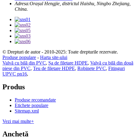
Adresa:
Orașul Hengjie, districtul Haishu, Ningbo Zhejiang,
China.
© Drepturi de autor - 2010-2025: Toate drepturile rezervate.
Produse populare
-
Harta site-ului
Valvă cu bilă din PVC
,
Șa de filetare HDPE
,
Valvă cu bilă din două
piese din PVC
,
Teu de filetare HDPE
,
Robinete PVC
,
Fitinguri
UPVC pn16
,
Produs
Produse recomandate
Etichete populare
Sitemap.xml
Vezi mai multe+
Anchetă