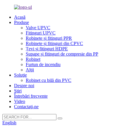
Acasă
Produse
Valve UPVC
Fitinguri UPVC
Robinete și fitinguri PPR
Robinete și fitinguri din CPVC
Țevi și fitinguri HDPE
Supape și fitinguri de compresie din PP
Robinet
Furtun de incendiu
Alţii
Soluţie
Robinet cu bilă din PVC
Despre noi
Ştiri
Întrebări frecvente
Video
Contactaţi-ne
English