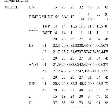
DIMENSIUNE
MODEL
DN
15
20
25
32
40
50
6
1-
1-
2
DIMENSIUNE
1/2"
3/4"
1"
2"
1/4"
1/2"
1
TNP
14
14
11,5
11,5
11,5
11,5
8
thd./in
BSPT
14
14
11
11
11
11
1
I
20
23
25
27
31
34
4
JIS
d1
22.3
26.3
32,33
38,43
48,46
60,56
7
d2
21,7
25,7
31,67
37,57
47,54
59,44
7
I
20
23
25
27
31
34
4
ANSI
d1
21.54
26,87
33,65
42,42
48,56
60,63
7
d2
21.23
26,57
33,27
42,04
48.11
60,17
7
I
20
23
25
27
31
34
4
DIN
d1
20.3
25.3
32.3
40,3
50,3
63,3
7
d2
20
25
32
40
50
63
7
d
15
19
24
30
34
45
5
H
37
55
66
73
81
91
9