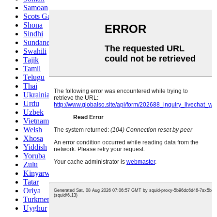
Samoan
Scots Gaelic
Shona
Sindhi
Sundanese
Swahili
Tajik
Tamil
Telugu
Thai
Ukrainian
Urdu
Uzbek
Vietnamese
Welsh
Xhosa
Yiddish
Yoruba
Zulu
Kinyarwanda
Tatar
Oriya
Turkmen
Uyghur