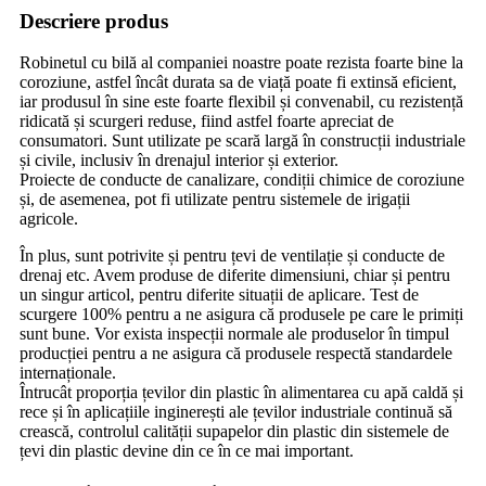
Descriere produs
Robinetul cu bilă al companiei noastre poate rezista foarte bine la
coroziune, astfel încât durata sa de viață poate fi extinsă eficient,
iar produsul în sine este foarte flexibil și convenabil, cu rezistență
ridicată și scurgeri reduse, fiind astfel foarte apreciat de
consumatori. Sunt utilizate pe scară largă în construcții industriale
și civile, inclusiv în drenajul interior și exterior.
Proiecte de conducte de canalizare, condiții chimice de coroziune
și, de asemenea, pot fi utilizate pentru sistemele de irigații
agricole.
În plus, sunt potrivite și pentru țevi de ventilație și conducte de
drenaj etc. Avem produse de diferite dimensiuni, chiar și pentru
un singur articol, pentru diferite situații de aplicare. Test de
scurgere 100% pentru a ne asigura că produsele pe care le primiți
sunt bune. Vor exista inspecții normale ale produselor în timpul
producției pentru a ne asigura că produsele respectă standardele
internaționale.
Întrucât proporția țevilor din plastic în alimentarea cu apă caldă și
rece și în aplicațiile inginerești ale țevilor industriale continuă să
crească, controlul calității supapelor din plastic din sistemele de
țevi din plastic devine din ce în ce mai important.